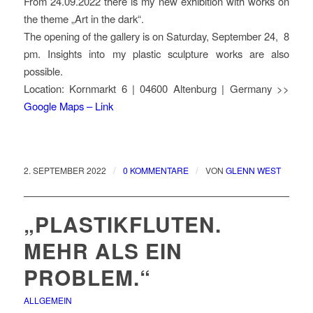
From 24.09.2022 there is my new exhibition with works on
the theme „Art in the dark“.
The opening of the gallery is on Saturday, September 24, 8
pm. Insights into my plastic sculpture works are also
possible.
Location: Kornmarkt 6 | 04600 Altenburg | Germany >>
Google Maps – Link
/
/
2. SEPTEMBER 2022
0 KOMMENTARE
VON
GLENN WEST
„PLASTIKFLUTEN.
MEHR ALS EIN
PROBLEM.“
ALLGEMEIN